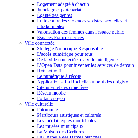
Logement adapté à chacun
Jumelage et partenariat
Égalité des genres
Lutte contre les violences sexistes, sexuelles et
intrafamiliales
Valorisation des femmes dans l'espace public
Espaces France services
Ville connectée
Stratégie Numérique Responsable
L'accès numérique pour tous
De la ville connectée à la ville intelligente
L’Open Data pour inventer les services de demain
Hotspot wifi
Le numérique à l'école
Application « La Rochelle au bout des doigts »
Site internet des cimetières
Réseau mobile
Portail citoyen
Ville culturelle
Patrimoine
P[art]cours artistiques et culturels
Les médiathèques municipales
Les musées municipaux
La Maison des Écritures
La Chapelle des Dames blanches