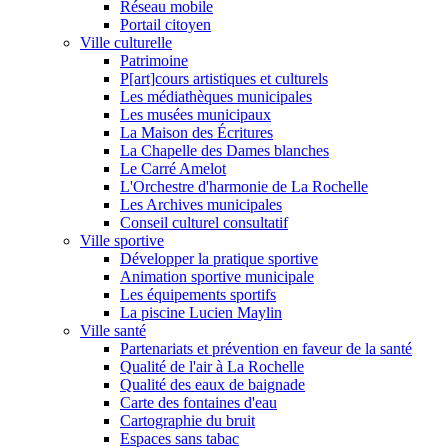
Réseau mobile
Portail citoyen
Ville culturelle
Patrimoine
P[art]cours artistiques et culturels
Les médiathèques municipales
Les musées municipaux
La Maison des Écritures
La Chapelle des Dames blanches
Le Carré Amelot
L'Orchestre d'harmonie de La Rochelle
Les Archives municipales
Conseil culturel consultatif
Ville sportive
Développer la pratique sportive
Animation sportive municipale
Les équipements sportifs
La piscine Lucien Maylin
Ville santé
Partenariats et prévention en faveur de la santé
Qualité de l'air à La Rochelle
Qualité des eaux de baignade
Carte des fontaines d'eau
Cartographie du bruit
Espaces sans tabac