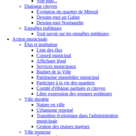
Voir plus...
Dialogue citoyen
Évolution du quartier de Mireuil
Dessine-moi un Gabut
Dessine-moi Normandin
Enquêtes publiques
Tout savoir sur les enquêtes publiques
Action municipale
Élus et institution
Liste des élus
Conseil municipal
Affichage légal
Services municipaux
Budget de la Ville
Patrimoine immobilier municipal
Participer à la vie des quartiers
Comité d'éthique paritaire et citoyen
Libre expression des groupes politiques
Ville durable
Nature en ville
Urbanisme repensé
Transition écologique dans l'administration
municipale
Gestion des risques majeurs
Ville jeunesse