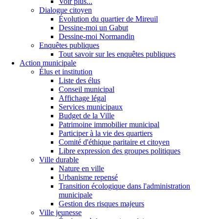
Voir plus...
Dialogue citoyen
Évolution du quartier de Mireuil
Dessine-moi un Gabut
Dessine-moi Normandin
Enquêtes publiques
Tout savoir sur les enquêtes publiques
Action municipale
Élus et institution
Liste des élus
Conseil municipal
Affichage légal
Services municipaux
Budget de la Ville
Patrimoine immobilier municipal
Participer à la vie des quartiers
Comité d'éthique paritaire et citoyen
Libre expression des groupes politiques
Ville durable
Nature en ville
Urbanisme repensé
Transition écologique dans l'administration
municipale
Gestion des risques majeurs
Ville jeunesse