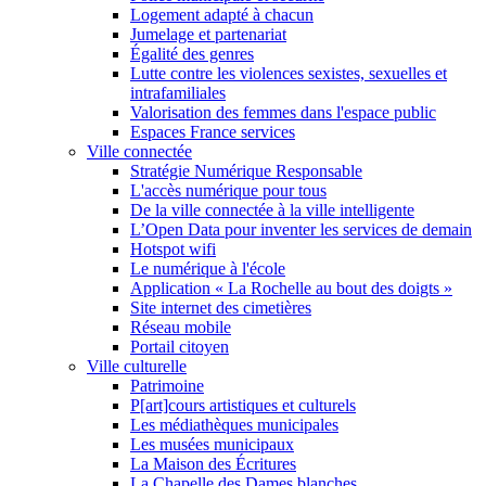
Logement adapté à chacun
Jumelage et partenariat
Égalité des genres
Lutte contre les violences sexistes, sexuelles et
intrafamiliales
Valorisation des femmes dans l'espace public
Espaces France services
Ville connectée
Stratégie Numérique Responsable
L'accès numérique pour tous
De la ville connectée à la ville intelligente
L’Open Data pour inventer les services de demain
Hotspot wifi
Le numérique à l'école
Application « La Rochelle au bout des doigts »
Site internet des cimetières
Réseau mobile
Portail citoyen
Ville culturelle
Patrimoine
P[art]cours artistiques et culturels
Les médiathèques municipales
Les musées municipaux
La Maison des Écritures
La Chapelle des Dames blanches