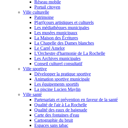
Réseau mobile
Portail citoyen
Ville culturelle
Patrimoine
P[art]cours artistiques et culturels
Les médiathèques municipales
Les musées municipaux
La Maison des Écritures
La Chapelle des Dames blanches
Le Carré Amelot
L'Orchestre d'harmonie de La Rochelle
Les Archives municipales
Conseil culturel consultatif
Ville sportive
Développer la pratique sportive
Animation sportive municipale
Les équipements sportifs
La piscine Lucien Maylin
Ville santé
Partenariats et prévention en faveur de la santé
Qualité de l'air à La Rochelle
Qualité des eaux de baignade
Carte des fontaines d'eau
Cartographie du bruit
Espaces sans tabac