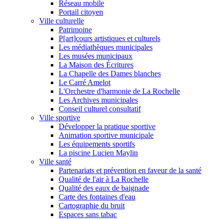
Réseau mobile
Portail citoyen
Ville culturelle
Patrimoine
P[art]cours artistiques et culturels
Les médiathèques municipales
Les musées municipaux
La Maison des Écritures
La Chapelle des Dames blanches
Le Carré Amelot
L'Orchestre d'harmonie de La Rochelle
Les Archives municipales
Conseil culturel consultatif
Ville sportive
Développer la pratique sportive
Animation sportive municipale
Les équipements sportifs
La piscine Lucien Maylin
Ville santé
Partenariats et prévention en faveur de la santé
Qualité de l'air à La Rochelle
Qualité des eaux de baignade
Carte des fontaines d'eau
Cartographie du bruit
Espaces sans tabac