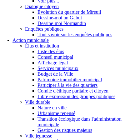
Voir plus...
Dialogue citoyen
Évolution du quartier de Mireuil
Dessine-moi un Gabut
Dessine-moi Normandin
Enquêtes publiques
Tout savoir sur les enquêtes publiques
Action municipale
Élus et institution
Liste des élus
Conseil municipal
Affichage légal
Services municipaux
Budget de la Ville
Patrimoine immobilier municipal
Participer à la vie des quartiers
Comité d'éthique paritaire et citoyen
Libre expression des groupes politiques
Ville durable
Nature en ville
Urbanisme repensé
Transition écologique dans l'administration
municipale
Gestion des risques majeurs
Ville jeunesse