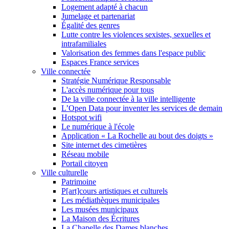
Logement adapté à chacun
Jumelage et partenariat
Égalité des genres
Lutte contre les violences sexistes, sexuelles et
intrafamiliales
Valorisation des femmes dans l'espace public
Espaces France services
Ville connectée
Stratégie Numérique Responsable
L'accès numérique pour tous
De la ville connectée à la ville intelligente
L’Open Data pour inventer les services de demain
Hotspot wifi
Le numérique à l'école
Application « La Rochelle au bout des doigts »
Site internet des cimetières
Réseau mobile
Portail citoyen
Ville culturelle
Patrimoine
P[art]cours artistiques et culturels
Les médiathèques municipales
Les musées municipaux
La Maison des Écritures
La Chapelle des Dames blanches