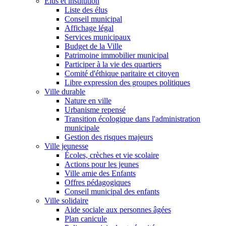
Élus et institution
Liste des élus
Conseil municipal
Affichage légal
Services municipaux
Budget de la Ville
Patrimoine immobilier municipal
Participer à la vie des quartiers
Comité d'éthique paritaire et citoyen
Libre expression des groupes politiques
Ville durable
Nature en ville
Urbanisme repensé
Transition écologique dans l'administration
municipale
Gestion des risques majeurs
Ville jeunesse
Écoles, crèches et vie scolaire
Actions pour les jeunes
Ville amie des Enfants
Offres pédagogiques
Conseil municipal des enfants
Ville solidaire
Aide sociale aux personnes âgées
Plan canicule