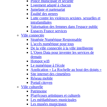
Police municipale et sécurité
Logement adapté à chacun
Jumelage et partenariat
Égalité des genres
Lutte contre les violences sexistes, sexuelles et
intrafamiliales
Valorisation des femmes dans l'espace public
Espaces France services
Ville connectée
Stratégie Numérique Responsable
L'accès numérique pour tous
De la ville connectée à la ville intelligente
L’Open Data pour inventer les services de
demain
Hotspot wifi
Le numérique à l'école
Application « La Rochelle au bout des doigts »
Site internet des cimetières
Réseau mobile
Portail citoyen
Ville culturelle
Patrimoine
P[art]cours artistiques et culturels
Les médiathèques municipales
Les musées municipaux