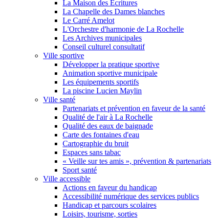
La Maison des Écritures
La Chapelle des Dames blanches
Le Carré Amelot
L'Orchestre d'harmonie de La Rochelle
Les Archives municipales
Conseil culturel consultatif
Ville sportive
Développer la pratique sportive
Animation sportive municipale
Les équipements sportifs
La piscine Lucien Maylin
Ville santé
Partenariats et prévention en faveur de la santé
Qualité de l'air à La Rochelle
Qualité des eaux de baignade
Carte des fontaines d'eau
Cartographie du bruit
Espaces sans tabac
« Veille sur tes amis », prévention & partenariats
Sport santé
Ville accessible
Actions en faveur du handicap
Accessibilité numérique des services publics
Handicap et parcours scolaires
Loisirs, tourisme, sorties