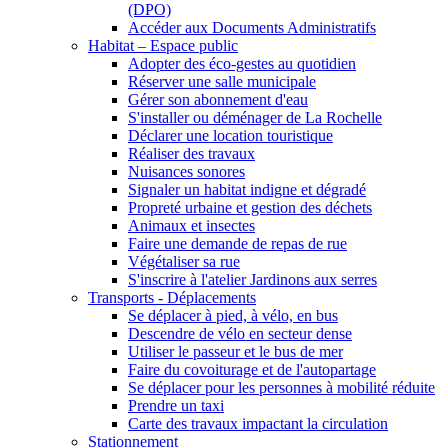
(DPO)
Accéder aux Documents Administratifs
Habitat – Espace public
Adopter des éco-gestes au quotidien
Réserver une salle municipale
Gérer son abonnement d'eau
S'installer ou déménager de La Rochelle
Déclarer une location touristique
Réaliser des travaux
Nuisances sonores
Signaler un habitat indigne et dégradé
Propreté urbaine et gestion des déchets
Animaux et insectes
Faire une demande de repas de rue
Végétaliser sa rue
S'inscrire à l'atelier Jardinons aux serres
Transports - Déplacements
Se déplacer à pied, à vélo, en bus
Descendre de vélo en secteur dense
Utiliser le passeur et le bus de mer
Faire du covoiturage et de l'autopartage
Se déplacer pour les personnes à mobilité réduite
Prendre un taxi
Carte des travaux impactant la circulation
Stationnement