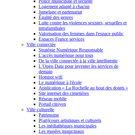
Police municipale et sécurité
Logement adapté à chacun
Jumelage et partenariat
Égalité des genres
Lutte contre les violences sexistes, sexuelles et
intrafamiliales
Valorisation des femmes dans l'espace public
Espaces France services
Ville connectée
Stratégie Numérique Responsable
L'accès numérique pour tous
De la ville connectée à la ville intelligente
L’Open Data pour inventer les services de
demain
Hotspot wifi
Le numérique à l'école
Application « La Rochelle au bout des doigts »
Site internet des cimetières
Réseau mobile
Portail citoyen
Ville culturelle
Patrimoine
P[art]cours artistiques et culturels
Les médiathèques municipales
Les musées municipaux