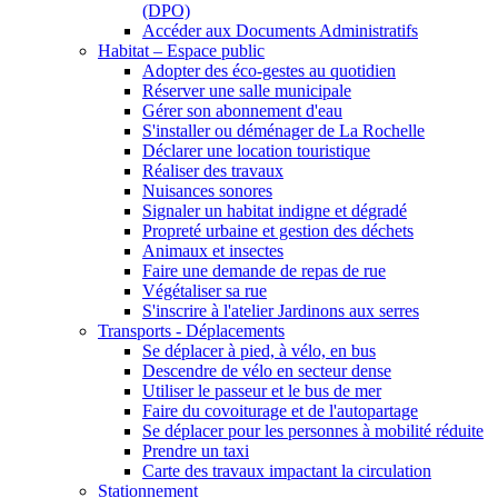
(DPO)
Accéder aux Documents Administratifs
Habitat – Espace public
Adopter des éco-gestes au quotidien
Réserver une salle municipale
Gérer son abonnement d'eau
S'installer ou déménager de La Rochelle
Déclarer une location touristique
Réaliser des travaux
Nuisances sonores
Signaler un habitat indigne et dégradé
Propreté urbaine et gestion des déchets
Animaux et insectes
Faire une demande de repas de rue
Végétaliser sa rue
S'inscrire à l'atelier Jardinons aux serres
Transports - Déplacements
Se déplacer à pied, à vélo, en bus
Descendre de vélo en secteur dense
Utiliser le passeur et le bus de mer
Faire du covoiturage et de l'autopartage
Se déplacer pour les personnes à mobilité réduite
Prendre un taxi
Carte des travaux impactant la circulation
Stationnement