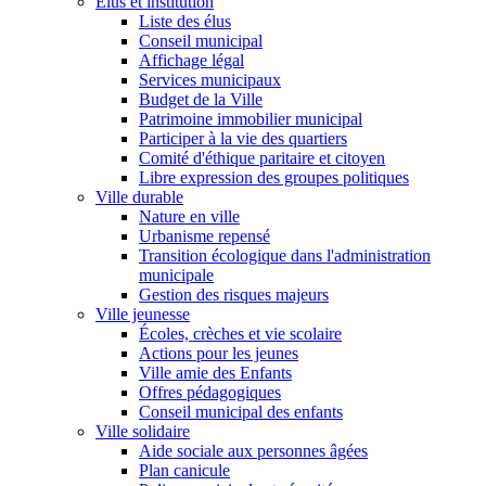
Élus et institution
Liste des élus
Conseil municipal
Affichage légal
Services municipaux
Budget de la Ville
Patrimoine immobilier municipal
Participer à la vie des quartiers
Comité d'éthique paritaire et citoyen
Libre expression des groupes politiques
Ville durable
Nature en ville
Urbanisme repensé
Transition écologique dans l'administration
municipale
Gestion des risques majeurs
Ville jeunesse
Écoles, crèches et vie scolaire
Actions pour les jeunes
Ville amie des Enfants
Offres pédagogiques
Conseil municipal des enfants
Ville solidaire
Aide sociale aux personnes âgées
Plan canicule