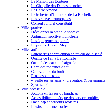
La Maison des Écritures
La Chapelle des Dames blanches
Le Carré Amelot
L'Orchestre d'harmonie de La Rochelle
Les Archives municipales
Conseil culturel consultatif
Ville sportive
Développer la pratique sportive
Animation sportive municipale
Les équipements sportifs
La piscine Lucien Maylin
Ville santé
Partenariats et prévention en faveur de la santé
Qualité de l'air à La Rochelle
Qualité des eaux de baignade
Carte des fontaines d'eau
Cartographie du bruit
Espaces sans tabac
« Veille sur tes amis », prévention & partenariats
Sport santé
Ville accessible
Actions en faveur du handicap
Accessibilité numérique des services publics
Handicap et parcours scolaires
Loisirs, tourisme, sorties