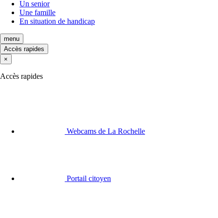
Un senior
Une famille
En situation de handicap
menu
Accès rapides
×
Accès rapides
Webcams de La Rochelle
Portail citoyen
Actualités
Marchés publics
Stationnement
Menus écoles et crèches