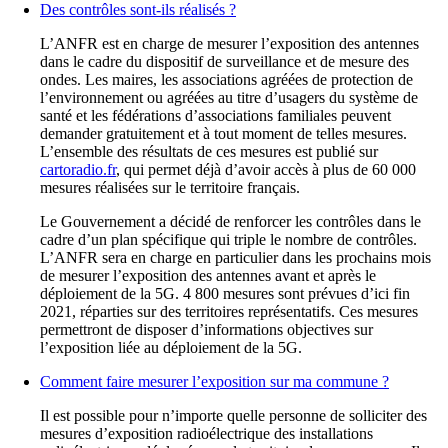
permettront de disposer d’informations objectives sur
l’exposition liée au déploiement de la 5G.
Comment faire mesurer l’exposition sur ma commune ?
Il est possible pour n’importe quelle personne de solliciter des
mesures d’exposition radioélectrique des installations
radioélectriques déployées sur le territoire de sa commune. Il
existe en effet un dispositif de surveillance et de mesure des
ondes, mis en place depuis 2014, piloté par l’ANFR. Toute
personne qui le souhaite peut remplir le formulaire de demande
sur le site mesures.anfr.fr. Le dossier de demande doit être signé
par le maire de la commune ou une association compétente. La
mesure est gratuite.
Pour en savoir plus sur la démarche à suivre
Dernière mise à jour : 14 septembre 2023
Cette page a-t-elle répondu à vos attentes ?
Oui
Non
Vous souhaitez apporter une précision ?
(obligatoire)