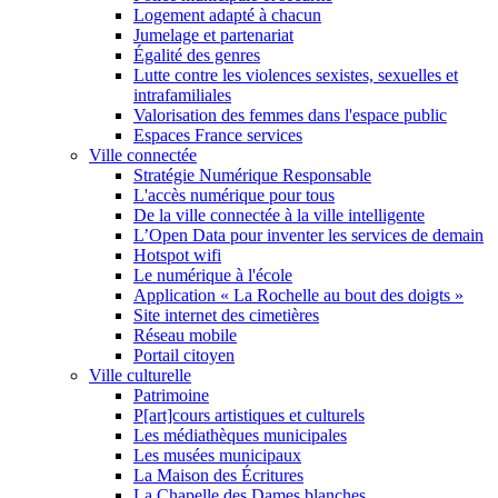
Logement adapté à chacun
Jumelage et partenariat
Égalité des genres
Lutte contre les violences sexistes, sexuelles et
intrafamiliales
Valorisation des femmes dans l'espace public
Espaces France services
Ville connectée
Stratégie Numérique Responsable
L'accès numérique pour tous
De la ville connectée à la ville intelligente
L’Open Data pour inventer les services de demain
Hotspot wifi
Le numérique à l'école
Application « La Rochelle au bout des doigts »
Site internet des cimetières
Réseau mobile
Portail citoyen
Ville culturelle
Patrimoine
P[art]cours artistiques et culturels
Les médiathèques municipales
Les musées municipaux
La Maison des Écritures
La Chapelle des Dames blanches