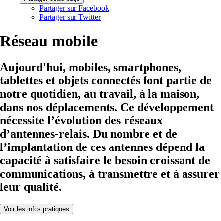
capacité à satisfaire le besoin croissant de
communications, à transmettre et à assurer
leur qualité.
Voir les infos pratiques
Le secteur des télécommunications voit émerger régulièrement de
nouvelles technologies et connait environ tous les 10 ans une évolution
plus importante.
Qu'est-ce que la 5G ?
Les experts avaient anticipé une saturation du réseau 4G, en raison de
la prolifération des appareils connectés. Pour pallier cette situation, les
autorités ont entrepris le
développement de la 5G
, un nouveau réseau
plus performant. Pour y parvenir, des fréquences radio spécifiques ont
été réservées exclusivement à la 5G, garantissant ainsi une meilleure
vitesse de connexion. C’est pour cela que les usagers doivent avoir un
forfait mobile 5G
pour pouvoir capter ces ondes. Cependant, cela
demande un investissement considérable pour installer de nouvelles
antennes émettrices de ces fréquences, ou pour adapter d'anciennes
antennes afin qu'elles puissent prendre en charge la 5G. Les quatre
principaux opérateurs déploient actuellement leurs propres antennes