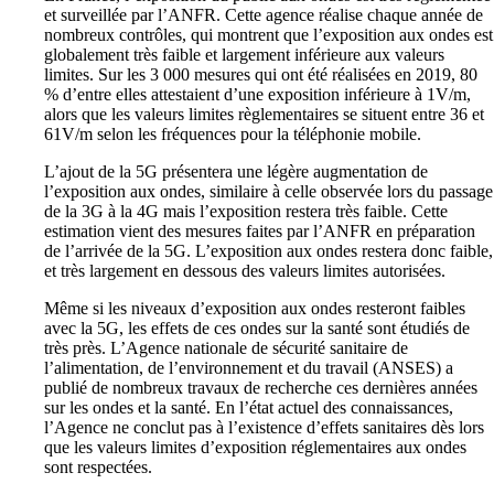
l’alimentation, de l’environnement et du travail (ANSES) a
publié de nombreux travaux de recherche ces dernières années
sur les ondes et la santé. En l’état actuel des connaissances,
l’Agence ne conclut pas à l’existence d’effets sanitaires dès lors
que les valeurs limites d’exposition réglementaires aux ondes
sont respectées.
Des contrôles sont-ils réalisés ?
L’ANFR est en charge de mesurer l’exposition des antennes
dans le cadre du dispositif de surveillance et de mesure des
ondes. Les maires, les associations agréées de protection de
l’environnement ou agréées au titre d’usagers du système de
santé et les fédérations d’associations familiales peuvent
demander gratuitement et à tout moment de telles mesures.
L’ensemble des résultats de ces mesures est publié sur
cartoradio.fr
, qui permet déjà d’avoir accès à plus de 60 000
mesures réalisées sur le territoire français.
Le Gouvernement a décidé de renforcer les contrôles dans le
cadre d’un plan spécifique qui triple le nombre de contrôles.
L’ANFR sera en charge en particulier dans les prochains mois
de mesurer l’exposition des antennes avant et après le
déploiement de la 5G. 4 800 mesures sont prévues d’ici fin
2021, réparties sur des territoires représentatifs. Ces mesures