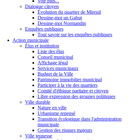
Voir plus...
Dialogue citoyen
Évolution du quartier de Mireuil
Dessine-moi un Gabut
Dessine-moi Normandin
Enquêtes publiques
Tout savoir sur les enquêtes publiques
Action municipale
Élus et institution
Liste des élus
Conseil municipal
Affichage légal
Services municipaux
Budget de la Ville
Patrimoine immobilier municipal
Participer à la vie des quartiers
Comité d'éthique paritaire et citoyen
Libre expression des groupes politiques
Ville durable
Nature en ville
Urbanisme repensé
Transition écologique dans l'administration
municipale
Gestion des risques majeurs
Ville jeunesse