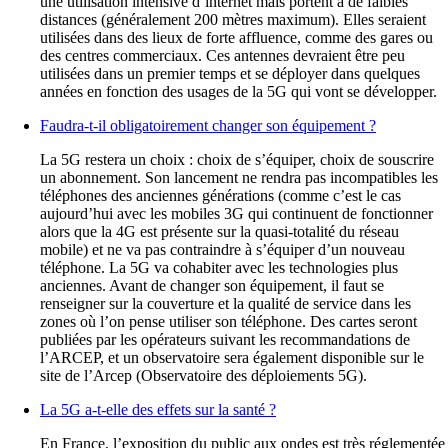
zones où l’on pense utiliser son téléphone. Des cartes seront
publiées par les opérateurs suivant les recommandations de
l’ARCEP, et un observatoire sera également disponible sur le
site de l’Arcep (Observatoire des déploiements 5G).
La 5G a-t-elle des effets sur la santé ?
En France, l’exposition du public aux ondes est très réglementée
et surveillée par l’ANFR. Cette agence réalise chaque année de
nombreux contrôles, qui montrent que l’exposition aux ondes est
globalement très faible et largement inférieure aux valeurs
limites. Sur les 3 000 mesures qui ont été réalisées en 2019, 80
% d’entre elles attestaient d’une exposition inférieure à 1V/m,
alors que les valeurs limites règlementaires se situent entre 36 et
61V/m selon les fréquences pour la téléphonie mobile.
L’ajout de la 5G présentera une légère augmentation de
l’exposition aux ondes, similaire à celle observée lors du passage
de la 3G à la 4G mais l’exposition restera très faible. Cette
estimation vient des mesures faites par l’ANFR en préparation
de l’arrivée de la 5G. L’exposition aux ondes restera donc faible,
et très largement en dessous des valeurs limites autorisées.
Même si les niveaux d’exposition aux ondes resteront faibles
avec la 5G, les effets de ces ondes sur la santé sont étudiés de
très près. L’Agence nationale de sécurité sanitaire de