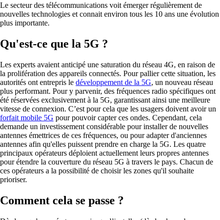
pour étendre la couverture du réseau 5G à travers le pays. Chacun de
ces opérateurs a la possibilité de choisir les zones qu'il souhaite
prioriser.
Comment cela se passe ?
Dès lors qu’un opérateur envisage d’installer (dès la phase de
recherche du site) ou de modifier substantiellement une antenne (avec
un impact sur le niveau d’exposition), il doit en informer le Maire et lui
présenter un Dossier d’Information Mairie (DIM).
Sur le territoire de la CDA La Rochelle,
un courrier
a été envoyé à
tous les opérateurs,
les informant qu’à réception des DIM portant
sur le territoire communal, la ville de La Rochelle sollicite
systématiquement une simulation de l’exposition aux champs
électromagnétiques générée sur le site
de la nouvelle installation ou
du site ayant des modifications.
Les Dossiers d’informations Mairie ainsi que les simulations
d’exposition aux champs électromagnétiques sont systématiquement
mis en ligne sur cette page.
Dossiers d’informations de la mairie