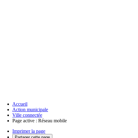
Accueil
Action municipale
Ville connectée
Page active :
Réseau mobile
Imprimer la page
Partager cette page
Partager sur Facebook
Partager sur Twitter
Réseau mobile
Aujourd'hui, mobiles, smartphones,
tablettes et objets connectés font partie de
notre quotidien, au travail, à la maison,
dans nos déplacements. Ce développement
nécessite l’évolution des réseaux
d’antennes-relais. Du nombre et de
l’implantation de ces antennes dépend la