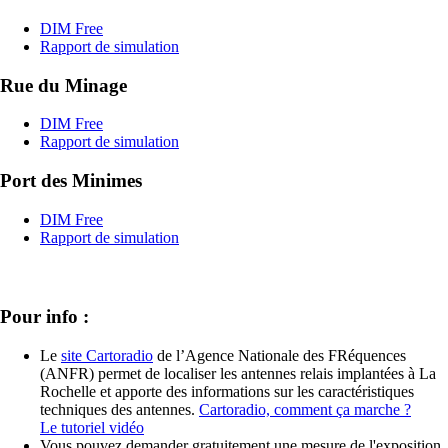
Pour info :
Le
site Cartoradio
de l’Agence Nationale des FRéquences
(ANFR) permet de localiser les antennes relais implantées à La
Rochelle et apporte des informations sur les caractéristiques
techniques des antennes.
Cartoradio, comment ça marche ?
Le tutoriel vidéo
Vous pouvez demander gratuitement une mesure de l'exposition
aux ondes électromagnétiques. Pour connaître la démarche à
suivre.
La maison ANFR
permet d'appréhender, dans les différentes
pièces d’une maison, l’émission réelle d’ondes de différents
objets du quotidien (par exemple une tablette, un four micro-
ondes, une enceinte bluetooth, une plaque à induction…).
L'application gratuite
Open Barres
réalisée par l'ANFR permet
de mesurer la force du signal des réseaux mobiles.
Télécharger
Openbarres sur Android
Questions/réponses les plus fréquentes sur
la 5G
Est-ce que le déploiement de la 5G nécessite d’installer de
nouvelles antennes ?