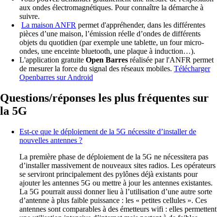
La première phase de déploiement de la 5G ne nécessitera pas
d’installer massivement de nouveaux sites radios. Les opérateurs
se serviront principalement des pylônes déjà existants pour
ajouter les antennes 5G ou mettre à jour les antennes existantes.
La 5G pourrait aussi donner lieu à l’utilisation d’une autre sorte
d’antenne à plus faible puissance : les « petites cellules ». Ces
antennes sont comparables à des émetteurs wifi : elles permettent
une utilisation intensive d’internet mais portent à de faibles
distances (généralement 200 mètres maximum). Elles seraient
utilisées dans des lieux de forte affluence, comme des gares ou
des centres commerciaux. Ces antennes devraient être peu
utilisées dans un premier temps et se déployer dans quelques
années en fonction des usages de la 5G qui vont se développer.
Faudra-t-il obligatoirement changer son équipement ?
La 5G restera un choix : choix de s’équiper, choix de souscrire
un abonnement. Son lancement ne rendra pas incompatibles les
téléphones des anciennes générations (comme c’est le cas
aujourd’hui avec les mobiles 3G qui continuent de fonctionner
alors que la 4G est présente sur la quasi-totalité du réseau
mobile) et ne va pas contraindre à s’équiper d’un nouveau
téléphone. La 5G va cohabiter avec les technologies plus
anciennes. Avant de changer son équipement, il faut se
renseigner sur la couverture et la qualité de service dans les