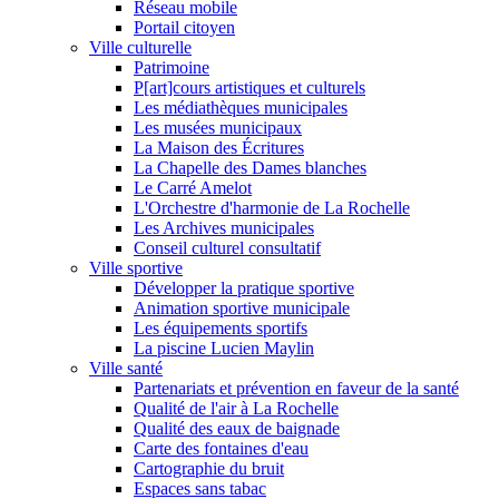
Réseau mobile
Portail citoyen
Ville culturelle
Patrimoine
P[art]cours artistiques et culturels
Les médiathèques municipales
Les musées municipaux
La Maison des Écritures
La Chapelle des Dames blanches
Le Carré Amelot
L'Orchestre d'harmonie de La Rochelle
Les Archives municipales
Conseil culturel consultatif
Ville sportive
Développer la pratique sportive
Animation sportive municipale
Les équipements sportifs
La piscine Lucien Maylin
Ville santé
Partenariats et prévention en faveur de la santé
Qualité de l'air à La Rochelle
Qualité des eaux de baignade
Carte des fontaines d'eau
Cartographie du bruit
Espaces sans tabac