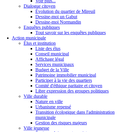
Voir plus...
Dialogue citoyen
Évolution du quartier de Mireuil
Dessine-moi un Gabut
Dessine-moi Normandin
Enquêtes publiques
Tout savoir sur les enquêtes publiques
Action municipale
Élus et institution
Liste des élus
Conseil municipal
Affichage légal
Services municipaux
Budget de la Ville
Patrimoine immobilier municipal
Participer à la vie des quartiers
Comité d'éthique paritaire et citoyen
Libre expression des groupes politiques
Ville durable
Nature en ville
Urbanisme repensé
Transition écologique dans l'administration
municipale
Gestion des risques majeurs
Ville jeunesse