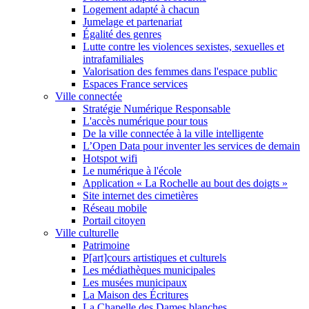
Logement adapté à chacun
Jumelage et partenariat
Égalité des genres
Lutte contre les violences sexistes, sexuelles et
intrafamiliales
Valorisation des femmes dans l'espace public
Espaces France services
Ville connectée
Stratégie Numérique Responsable
L'accès numérique pour tous
De la ville connectée à la ville intelligente
L’Open Data pour inventer les services de demain
Hotspot wifi
Le numérique à l'école
Application « La Rochelle au bout des doigts »
Site internet des cimetières
Réseau mobile
Portail citoyen
Ville culturelle
Patrimoine
P[art]cours artistiques et culturels
Les médiathèques municipales
Les musées municipaux
La Maison des Écritures
La Chapelle des Dames blanches