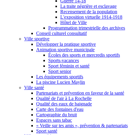
Guerre 14-18
La traite négrière et esclavage
Recensement de la population
L'exposition virtuelle 1914-1918
Hôtel de Ville
Programmation trimestrielle des archives
Conseil culturel consultatif
Ville sportive
Développer la pratique sportive
Animation sportive municipale
Écoles des sports et mercredis sportifs
Sports-vacances
Sport féminin et santé
Sport senior
Les équipements sportifs
La piscine Lucien Maylin
Ville santé
Partenariats et prévention en faveur de la santé
Qualité de l'air à La Rochelle
Qualité des eaux de baignade
Carte des fontaines d'eau
Cartographie du bruit
Espaces sans tabac
« Veille sur tes amis », prévention & partenariats
Sport santé