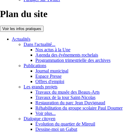
Plan du site
Voir les infos pratiques
Actualités
Dans l'actualité...
Nos actus à la Une
Agenda des événements rochelais
Programmation trimestrielle des archives
Publications
Journal municipal
Espace Presse
Offres d'emploi
Les grands projets
Travaux du musée des Beaux-Arts
Travaux de la tour Saint-Nicolas
Restauration du parc Jean Duvignaud
Réhabilitation du groupe scolaire Paul Doumer
Voir plus...
Dialogue citoyen
Évolution du quartier de Mireuil
Dessine-moi un Gabut