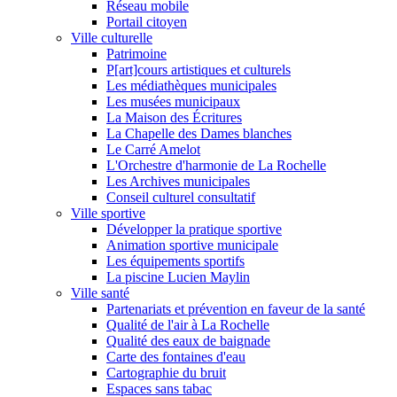
Réseau mobile
Portail citoyen
Ville culturelle
Patrimoine
P[art]cours artistiques et culturels
Les médiathèques municipales
Les musées municipaux
La Maison des Écritures
La Chapelle des Dames blanches
Le Carré Amelot
L'Orchestre d'harmonie de La Rochelle
Les Archives municipales
Conseil culturel consultatif
Ville sportive
Développer la pratique sportive
Animation sportive municipale
Les équipements sportifs
La piscine Lucien Maylin
Ville santé
Partenariats et prévention en faveur de la santé
Qualité de l'air à La Rochelle
Qualité des eaux de baignade
Carte des fontaines d'eau
Cartographie du bruit
Espaces sans tabac