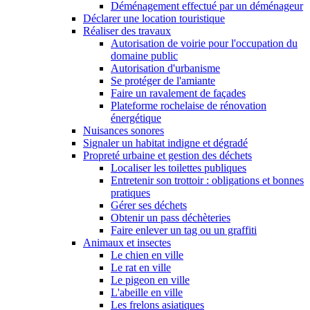
Déménagement effectué par un déménageur
Déclarer une location touristique
Réaliser des travaux
Autorisation de voirie pour l'occupation du
domaine public
Autorisation d'urbanisme
Se protéger de l'amiante
Faire un ravalement de façades
Plateforme rochelaise de rénovation
énergétique
Nuisances sonores
Signaler un habitat indigne et dégradé
Propreté urbaine et gestion des déchets
Localiser les toilettes publiques
Entretenir son trottoir : obligations et bonnes
pratiques
Gérer ses déchets
Obtenir un pass déchèteries
Faire enlever un tag ou un graffiti
Animaux et insectes
Le chien en ville
Le rat en ville
Le pigeon en ville
L'abeille en ville
Les frelons asiatiques