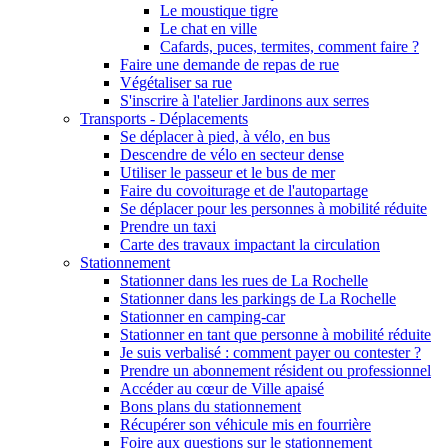
Le moustique tigre
Le chat en ville
Cafards, puces, termites, comment faire ?
Faire une demande de repas de rue
Végétaliser sa rue
S'inscrire à l'atelier Jardinons aux serres
Transports - Déplacements
Se déplacer à pied, à vélo, en bus
Descendre de vélo en secteur dense
Utiliser le passeur et le bus de mer
Faire du covoiturage et de l'autopartage
Se déplacer pour les personnes à mobilité réduite
Prendre un taxi
Carte des travaux impactant la circulation
Stationnement
Stationner dans les rues de La Rochelle
Stationner dans les parkings de La Rochelle
Stationner en camping-car
Stationner en tant que personne à mobilité réduite
Je suis verbalisé : comment payer ou contester ?
Prendre un abonnement résident ou professionnel
Accéder au cœur de Ville apaisé
Bons plans du stationnement
Récupérer son véhicule mis en fourrière
Foire aux questions sur le stationnement