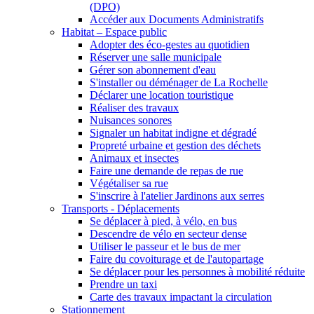
(DPO)
Accéder aux Documents Administratifs
Habitat – Espace public
Adopter des éco-gestes au quotidien
Réserver une salle municipale
Gérer son abonnement d'eau
S'installer ou déménager de La Rochelle
Déclarer une location touristique
Réaliser des travaux
Nuisances sonores
Signaler un habitat indigne et dégradé
Propreté urbaine et gestion des déchets
Animaux et insectes
Faire une demande de repas de rue
Végétaliser sa rue
S'inscrire à l'atelier Jardinons aux serres
Transports - Déplacements
Se déplacer à pied, à vélo, en bus
Descendre de vélo en secteur dense
Utiliser le passeur et le bus de mer
Faire du covoiturage et de l'autopartage
Se déplacer pour les personnes à mobilité réduite
Prendre un taxi
Carte des travaux impactant la circulation
Stationnement