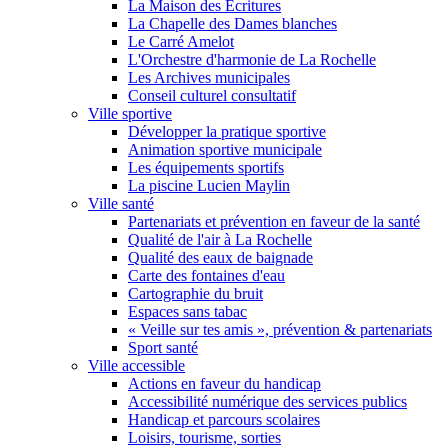
La Maison des Écritures
La Chapelle des Dames blanches
Le Carré Amelot
L'Orchestre d'harmonie de La Rochelle
Les Archives municipales
Conseil culturel consultatif
Ville sportive
Développer la pratique sportive
Animation sportive municipale
Les équipements sportifs
La piscine Lucien Maylin
Ville santé
Partenariats et prévention en faveur de la santé
Qualité de l'air à La Rochelle
Qualité des eaux de baignade
Carte des fontaines d'eau
Cartographie du bruit
Espaces sans tabac
« Veille sur tes amis », prévention & partenariats
Sport santé
Ville accessible
Actions en faveur du handicap
Accessibilité numérique des services publics
Handicap et parcours scolaires
Loisirs, tourisme, sorties