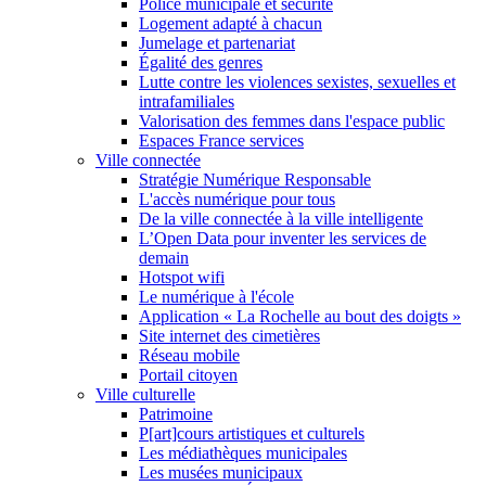
Police municipale et sécurité
Logement adapté à chacun
Jumelage et partenariat
Égalité des genres
Lutte contre les violences sexistes, sexuelles et
intrafamiliales
Valorisation des femmes dans l'espace public
Espaces France services
Ville connectée
Stratégie Numérique Responsable
L'accès numérique pour tous
De la ville connectée à la ville intelligente
L’Open Data pour inventer les services de
demain
Hotspot wifi
Le numérique à l'école
Application « La Rochelle au bout des doigts »
Site internet des cimetières
Réseau mobile
Portail citoyen
Ville culturelle
Patrimoine
P[art]cours artistiques et culturels
Les médiathèques municipales
Les musées municipaux