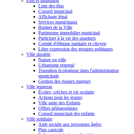
Élus et institution
Liste des élus
Conseil municipal
Affichage légal
Services municipaux
Budget de la Ville
Patrimoine immobilier municipal
Participer à la vie des quartiers
Comité d'éthique paritaire et citoyen
Libre expression des groupes politiques
Ville durable
Nature en ville
Urbanisme repensé
Transition écologique dans l'administration
municipale
Gestion des risques majeurs
Ville jeunesse
Écoles, crèches et vie scolaire
Actions pour les jeunes
Ville amie des Enfants
Offres pédagogiques
Conseil municipal des enfants
Ville solidaire
Aide sociale aux personnes âgées
Plan canicule