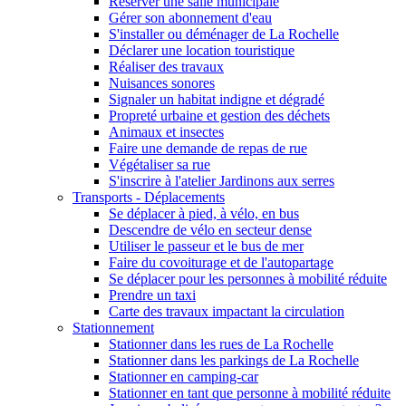
Réserver une salle municipale
Gérer son abonnement d'eau
S'installer ou déménager de La Rochelle
Déclarer une location touristique
Réaliser des travaux
Nuisances sonores
Signaler un habitat indigne et dégradé
Propreté urbaine et gestion des déchets
Animaux et insectes
Faire une demande de repas de rue
Végétaliser sa rue
S'inscrire à l'atelier Jardinons aux serres
Transports - Déplacements
Se déplacer à pied, à vélo, en bus
Descendre de vélo en secteur dense
Utiliser le passeur et le bus de mer
Faire du covoiturage et de l'autopartage
Se déplacer pour les personnes à mobilité réduite
Prendre un taxi
Carte des travaux impactant la circulation
Stationnement
Stationner dans les rues de La Rochelle
Stationner dans les parkings de La Rochelle
Stationner en camping-car
Stationner en tant que personne à mobilité réduite