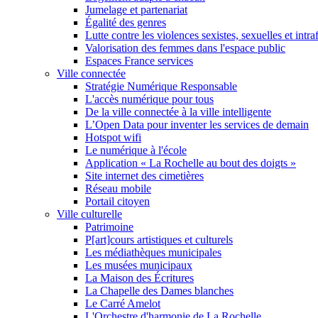
Jumelage et partenariat
Égalité des genres
Lutte contre les violences sexistes, sexuelles et intra
Valorisation des femmes dans l'espace public
Espaces France services
Ville connectée
Stratégie Numérique Responsable
L'accès numérique pour tous
De la ville connectée à la ville intelligente
L’Open Data pour inventer les services de demain
Hotspot wifi
Le numérique à l'école
Application « La Rochelle au bout des doigts »
Site internet des cimetières
Réseau mobile
Portail citoyen
Ville culturelle
Patrimoine
P[art]cours artistiques et culturels
Les médiathèques municipales
Les musées municipaux
La Maison des Écritures
La Chapelle des Dames blanches
Le Carré Amelot
L'Orchestre d'harmonie de La Rochelle