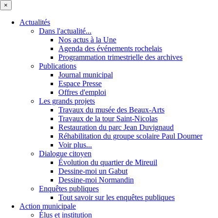
×
Actualités
Dans l'actualité...
Nos actus à la Une
Agenda des événements rochelais
Programmation trimestrielle des archives
Publications
Journal municipal
Espace Presse
Offres d'emploi
Les grands projets
Travaux du musée des Beaux-Arts
Travaux de la tour Saint-Nicolas
Restauration du parc Jean Duvignaud
Réhabilitation du groupe scolaire Paul Doumer
Voir plus...
Dialogue citoyen
Évolution du quartier de Mireuil
Dessine-moi un Gabut
Dessine-moi Normandin
Enquêtes publiques
Tout savoir sur les enquêtes publiques
Action municipale
Élus et institution