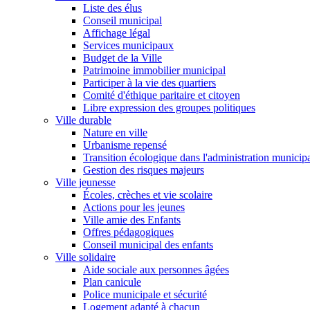
Liste des élus
Conseil municipal
Affichage légal
Services municipaux
Budget de la Ville
Patrimoine immobilier municipal
Participer à la vie des quartiers
Comité d'éthique paritaire et citoyen
Libre expression des groupes politiques
Ville durable
Nature en ville
Urbanisme repensé
Transition écologique dans l'administration municip
Gestion des risques majeurs
Ville jeunesse
Écoles, crèches et vie scolaire
Actions pour les jeunes
Ville amie des Enfants
Offres pédagogiques
Conseil municipal des enfants
Ville solidaire
Aide sociale aux personnes âgées
Plan canicule
Police municipale et sécurité
Logement adapté à chacun