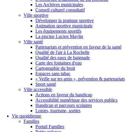
Les Archives municipales
Conseil culturel consultatif
Ville sportive
Développer la pratique sportive
Animation sportive municipale
Les équipements sportifs
La piscine Lucien Maylin
Ville santé
Partenariats et prévention en faveur de la santé
Qualité de l'air à La Rochelle
Qualité des eaux de baignade
Carte des fontaines d'eau
Cartographie du bruit
Espaces sans tabac
« Veille sur tes amis », prévention & partenariats
Sport santé
Ville accessible
Actions en faveur du handicap
Accessibilité numérique des services publics
Handicap et parcours scolaires
Loisirs, tourisme, sorties
Vie quotidienne
Familles
Portail Familles
Petite enfance