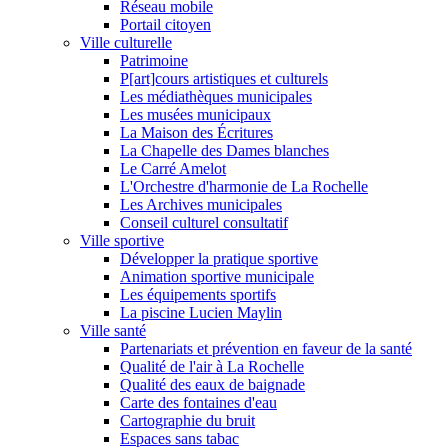
Réseau mobile
Portail citoyen
Ville culturelle
Patrimoine
P[art]cours artistiques et culturels
Les médiathèques municipales
Les musées municipaux
La Maison des Écritures
La Chapelle des Dames blanches
Le Carré Amelot
L'Orchestre d'harmonie de La Rochelle
Les Archives municipales
Conseil culturel consultatif
Ville sportive
Développer la pratique sportive
Animation sportive municipale
Les équipements sportifs
La piscine Lucien Maylin
Ville santé
Partenariats et prévention en faveur de la santé
Qualité de l'air à La Rochelle
Qualité des eaux de baignade
Carte des fontaines d'eau
Cartographie du bruit
Espaces sans tabac