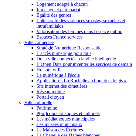
Logement adapté à chacun
Jumelage et partenariat
Égalité des genres
Lutte contre les violences sexistes, sexuelles et
intrafamiliales
Valorisation des femmes dans l'espace public
Espaces France services
Ville connectée
Stratégie Numérique Responsable
L'accès numérique pour tous
De la ville connectée à la ville intelligente
L’Open Data pour inventer les services de demain
Hotspot wifi
Le numérique à l'école
Application « La Rochelle au bout des doigts »
Site internet des cimetières
Réseau mobile
Portail citoyen
Ville culturelle
Patrimoine
P[art]cours artistiques et culturels
Les médiathèques municipales
Les musées municipaux
La Maison des Écritures
La Chapelle des Dames blanches