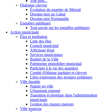
Voir plus...
Dialogue citoyen
Évolution du quartier de Mireuil
Dessine-moi un Gabut
Dessine-moi Normandin
Enquêtes publiques
Tout savoir sur les enquêtes publiques
Action municipale
Élus et institution
Liste des élus
Conseil municipal
Affichage légal
Services municipaux
Budget de la Ville
Patrimoine immobilier municipal
Participer à la vie des quartiers
Comité d'éthique paritaire et citoyen
Libre expression des groupes politiques
Ville durable
Nature en ville
Urbanisme repensé
Transition écologique dans l'administration
municipale
Gestion des risques majeurs
Ville jeunesse