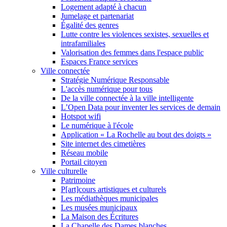
Logement adapté à chacun
Jumelage et partenariat
Égalité des genres
Lutte contre les violences sexistes, sexuelles et
intrafamiliales
Valorisation des femmes dans l'espace public
Espaces France services
Ville connectée
Stratégie Numérique Responsable
L'accès numérique pour tous
De la ville connectée à la ville intelligente
L’Open Data pour inventer les services de demain
Hotspot wifi
Le numérique à l'école
Application « La Rochelle au bout des doigts »
Site internet des cimetières
Réseau mobile
Portail citoyen
Ville culturelle
Patrimoine
P[art]cours artistiques et culturels
Les médiathèques municipales
Les musées municipaux
La Maison des Écritures
La Chapelle des Dames blanches