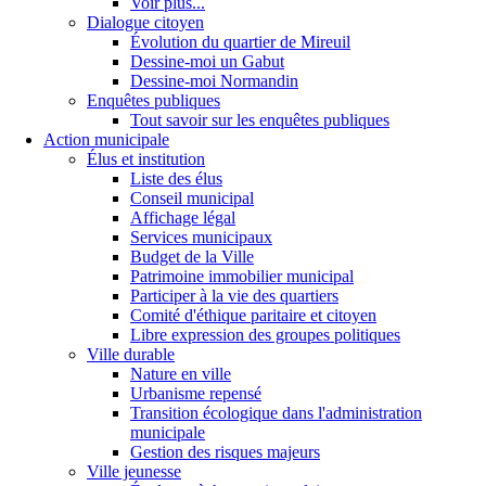
Voir plus...
Dialogue citoyen
Évolution du quartier de Mireuil
Dessine-moi un Gabut
Dessine-moi Normandin
Enquêtes publiques
Tout savoir sur les enquêtes publiques
Action municipale
Élus et institution
Liste des élus
Conseil municipal
Affichage légal
Services municipaux
Budget de la Ville
Patrimoine immobilier municipal
Participer à la vie des quartiers
Comité d'éthique paritaire et citoyen
Libre expression des groupes politiques
Ville durable
Nature en ville
Urbanisme repensé
Transition écologique dans l'administration
municipale
Gestion des risques majeurs
Ville jeunesse