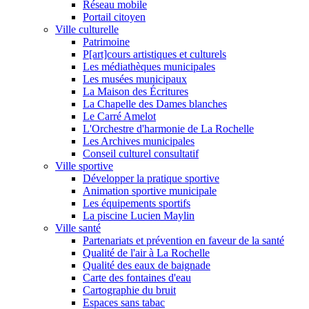
Réseau mobile
Portail citoyen
Ville culturelle
Patrimoine
P[art]cours artistiques et culturels
Les médiathèques municipales
Les musées municipaux
La Maison des Écritures
La Chapelle des Dames blanches
Le Carré Amelot
L'Orchestre d'harmonie de La Rochelle
Les Archives municipales
Conseil culturel consultatif
Ville sportive
Développer la pratique sportive
Animation sportive municipale
Les équipements sportifs
La piscine Lucien Maylin
Ville santé
Partenariats et prévention en faveur de la santé
Qualité de l'air à La Rochelle
Qualité des eaux de baignade
Carte des fontaines d'eau
Cartographie du bruit
Espaces sans tabac