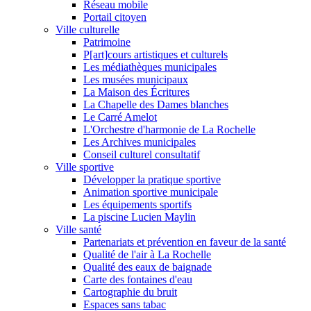
Réseau mobile
Portail citoyen
Ville culturelle
Patrimoine
P[art]cours artistiques et culturels
Les médiathèques municipales
Les musées municipaux
La Maison des Écritures
La Chapelle des Dames blanches
Le Carré Amelot
L'Orchestre d'harmonie de La Rochelle
Les Archives municipales
Conseil culturel consultatif
Ville sportive
Développer la pratique sportive
Animation sportive municipale
Les équipements sportifs
La piscine Lucien Maylin
Ville santé
Partenariats et prévention en faveur de la santé
Qualité de l'air à La Rochelle
Qualité des eaux de baignade
Carte des fontaines d'eau
Cartographie du bruit
Espaces sans tabac