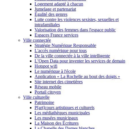
Logement adapté à chacun
Jumelage et partenariat
Égalité des genres
Lutte contre les violences sexistes, sexuelles et
intrafamiliales
Valorisation des femmes dans l'espace public
Espaces France services
Ville connectée
Stratégie Numérique Responsable
L'accès numérique pour tous
De la ville connectée à la ville intelligente
L’Open Data pour inventer les services de demain
Hotspot wifi
Le numérique à l'école
Application « La Rochelle au bout des doigts »
Site internet des cimetières
Réseau mobile
Portail citoyen
Ville culturelle
Patrimoine
P[art]cours artistiques et culturels
Les médiathèques municipales
Les musées municipaux
La Maison des Écritures
La Chapelle des Dames blanches