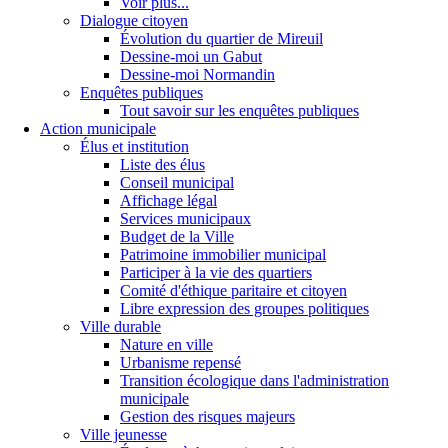
Voir plus...
Dialogue citoyen
Évolution du quartier de Mireuil
Dessine-moi un Gabut
Dessine-moi Normandin
Enquêtes publiques
Tout savoir sur les enquêtes publiques
Action municipale
Élus et institution
Liste des élus
Conseil municipal
Affichage légal
Services municipaux
Budget de la Ville
Patrimoine immobilier municipal
Participer à la vie des quartiers
Comité d'éthique paritaire et citoyen
Libre expression des groupes politiques
Ville durable
Nature en ville
Urbanisme repensé
Transition écologique dans l'administration
municipale
Gestion des risques majeurs
Ville jeunesse