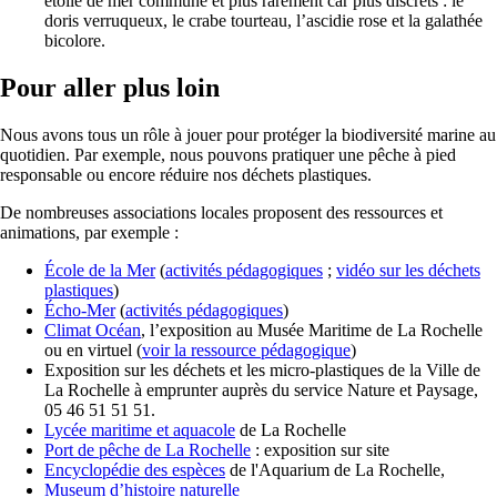
étoile de mer commune et plus rarement car plus discrets : le
doris verruqueux, le crabe tourteau, l’ascidie rose et la galathée
bicolore.
Pour aller plus loin
Nous avons tous un rôle à jouer pour protéger la biodiversité marine au
quotidien. Par exemple, nous pouvons pratiquer une pêche à pied
responsable ou encore réduire nos déchets plastiques.
De nombreuses associations locales proposent des ressources et
animations, par exemple :
École de la Mer
(
activités pédagogiques
;
vidéo sur les déchets
plastiques
)
Écho-Mer
(
activités pédagogiques
)
Climat Océan
, l’exposition au Musée Maritime de La Rochelle
ou en virtuel (
voir la ressource pédagogique
)
Exposition sur les déchets et les micro-plastiques de la Ville de
La Rochelle à emprunter auprès du service Nature et Paysage,
05 46 51 51 51.
Lycée maritime et aquacole
de La Rochelle
Port de pêche de La Rochelle
: exposition sur site
Encyclopédie des espèces
de l'Aquarium de La Rochelle,
Museum d’histoire naturelle