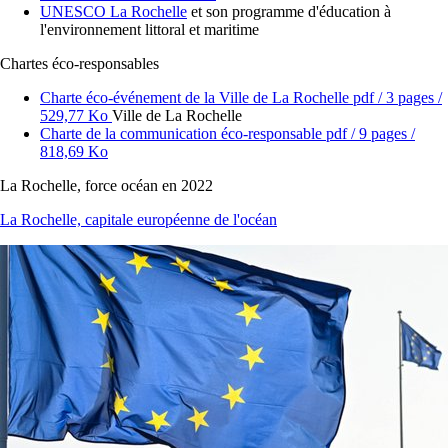
UNESCO La Rochelle
et son programme d'éducation à
l'environnement littoral et maritime
Chartes éco-responsables
Charte éco-événement de la Ville de La Rochelle
pdf
/ 3 pages /
529,77 Ko
Ville de La Rochelle
Charte de la communication éco-responsable
pdf
/ 9 pages /
818,69 Ko
La Rochelle, force océan en 2022
La Rochelle, capitale européenne de l'océan